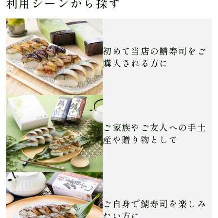
利用シーンから探す
初めて当店の鯖寿司を
ご
購入される方に
ご家族やご友人への
手土
産や贈り物として
ご自身で
鯖寿司を楽しみ
たい方に