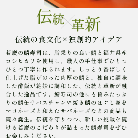
伝統の食文化×独創的アイデア
若廣の鯖寿司は、脂乗りの良い鯖と福井県産
コシヒカリを使用し、職人の手仕事でひとつ
ひとつ丁寧に作られます。しっとり香ばしく
仕上げた脂がのった肉厚の鯖と、独自に調味
した酢飯が絶妙に調和した、伝統と革新が融
合した逸品です。鯖寿司の他にも旨みたっぷ
りの鯖缶サバスチャンや焼き鯖のほぐし身を
マヨネーズと和えたサバネーズなどの商品も
続々誕生。伝統を守りつつ、新しい挑戦を続
ける若廣のこだわりが詰まった鯖寿司をぜひ
お楽しみください。