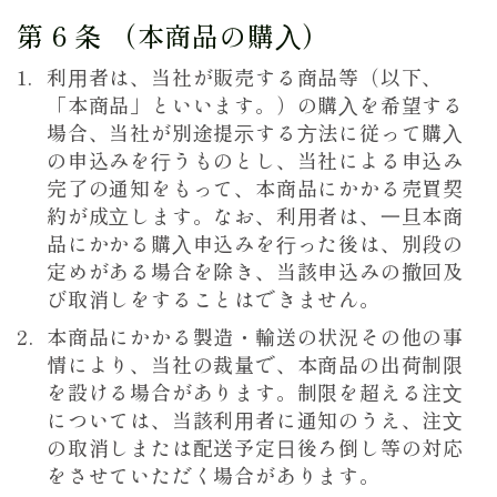
第 6 条 （本商品の購⼊）
利⽤者は、当社が販売する商品等（以下、
「本商品」といいます。）の購⼊を希望する
場合、当社が別途提⽰する⽅法に従って購⼊
の申込みを⾏うものとし、当社による申込み
完了の通知をもって、本商品にかかる売買契
約が成⽴します。なお、利⽤者は、⼀旦本商
品にかかる購⼊申込みを⾏った後は、別段の
定めがある場合を除き、当該申込みの撤回及
び取消しをすることはできません。
本商品にかかる製造・輸送の状況その他の事
情により、当社の裁量で、本商品の出荷制限
を設ける場合があります。制限を超える注⽂
については、当該利⽤者に通知のうえ、注⽂
の取消しまたは配送予定⽇後ろ倒し等の対応
をさせていただく場合があります。