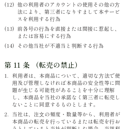
他の利⽤者のアカウントの使⽤その他の⽅
法により、第三者になりすまして本サービ
スを利⽤する⾏為
前各号の⾏為を直接または間接に惹起し、
または容易にする⾏為
その他当社が不適当と判断する⾏為
第 11 条 （転売の禁⽌）
利⽤者は、本商品について、適切な⽅法で使
⽤及び管理しなければ本商品の安全性等に問
題が⽣じる可能性があることを⼗分に理解
し、本商品を当社の承諾なく第三者に転売し
ないことに同意するものとします。
当社は、注⽂の頻度・数量等から、利⽤者が
本商品の転売を⾏っているまたは転売を⾏お
うとしていると当社が判断した場合、当該利