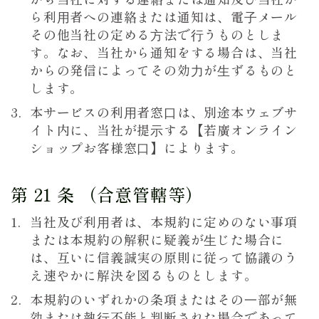
ら利⽤者への連絡または通知は、電⼦メール
その他当社の定める⽅法で⾏うものとしま
す。なお、当社から通知をする場合は、当社
からの発信によってその効⼒が⽣ずるものと
します。
本サービスの利⽤者窓⼝は、別途本ウェブサ
イト内に、当社が提⽰する【若廣オンライン
ショップお客様窓⼝】によります。
第 21 条 （合意管轄等）
当社及び利⽤者は、本規約に定めのない事項
または本規約の解釈に疑義が⽣じた場合に
は、互いに信義誠実の原則に従って協議のう
え速やかに解決を図るものとします。
本規約のいずれかの条項またはその⼀部が無
効または執⾏不能と判断された場合であって