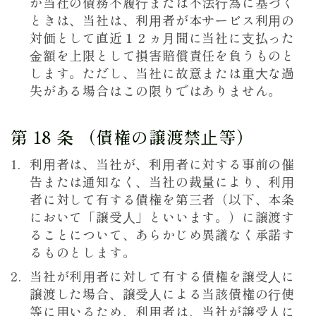
が当社の債務不履⾏または不法⾏為に基づく
ときは、当社は、利⽤者が本サービス利⽤の
対価として直近１２ヵ⽉間に当社に⽀払った
⾦額を上限として損害賠償責任を負うものと
します。ただし、当社に故意または重⼤な過
失がある場合はこの限りではありません。
第 18 条 （債権の譲渡禁⽌等）
利⽤者は、当社が、利⽤者に対する事前の催
告または通知なく、当社の裁量により、利⽤
者に対して有する債権を第三者（以下、本条
において「譲受⼈」といいます。）に譲渡す
ることについて、あらかじめ異議なく承諾す
るものとします。
当社が利⽤者に対して有する債権を譲受⼈に
譲渡した場合、譲受⼈による当該債権の⾏使
等に⽤いるため、利⽤者は、当社が譲受⼈に