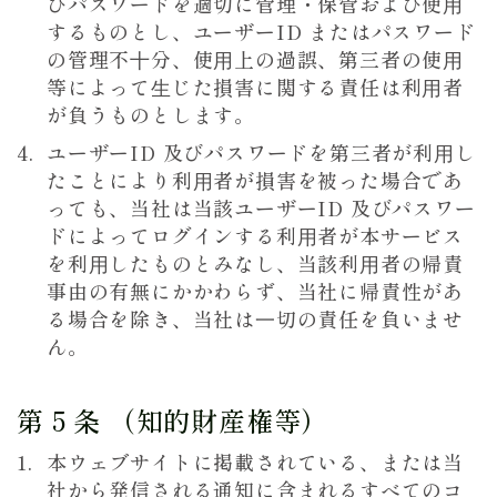
びパスワードを適切に管理・保管および使⽤
するものとし、ユーザーID またはパスワード
の管理不⼗分、使⽤上の過誤、第三者の使⽤
等によって⽣じた損害に関する責任は利⽤者
が負うものとします。
ユーザーID 及びパスワードを第三者が利⽤し
たことにより利⽤者が損害を被った場合であ
っても、当社は当該ユーザーID 及びパスワー
ドによってログインする利⽤者が本サービス
を利⽤したものとみなし、当該利⽤者の帰責
事由の有無にかかわらず、当社に帰責性があ
る場合を除き、当社は⼀切の責任を負いませ
ん。
第 5 条 （知的財産権等）
本ウェブサイトに掲載されている、または当
社から発信される通知に含まれるすべてのコ