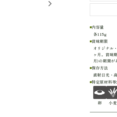
内容量
各115g
賞味期限
オリジナル・
ヶ月。賞味期
月)の期間が
保存方法
直射日光・
特定原材料等
卵
小麦