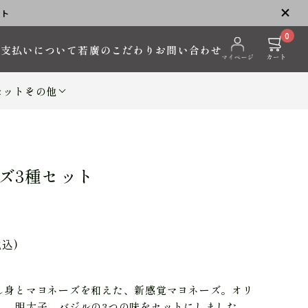
ント
0
お支払いについて
若廣のこだわり
お問い合わせ
セット
その他
ズ3種セット
税込)
し身とマヨネーズを和えた、新感覚マヨネーズ。オリ
）、明太子、バジルの3つの味をセットにしました。