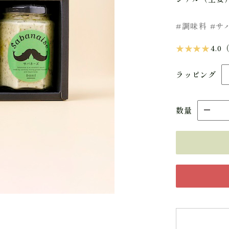
#調味料 #サバ
★ ★ ★ ★
4.0
ラッピング
数量