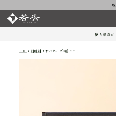
税
焼き鯖寿司
TOP
調味料
サバネーズ3種セット