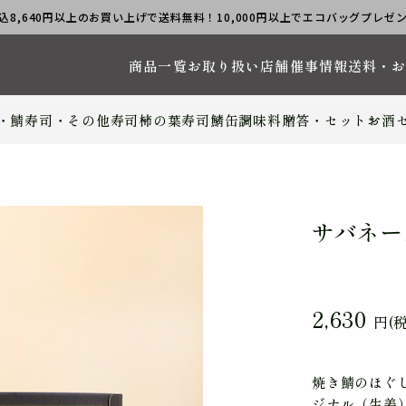
込8,640円以上のお買い上げで送料無料！10,000円以上でエコバッグプレゼ
商品一覧
お取り扱い店舗
催事情報
送料・
・鯖寿司・その他寿司
柿の葉寿司
鯖缶
調味料
贈答・セット
お酒
サバネー
2,630
円(
焼き鯖のほぐ
ジナル（生姜