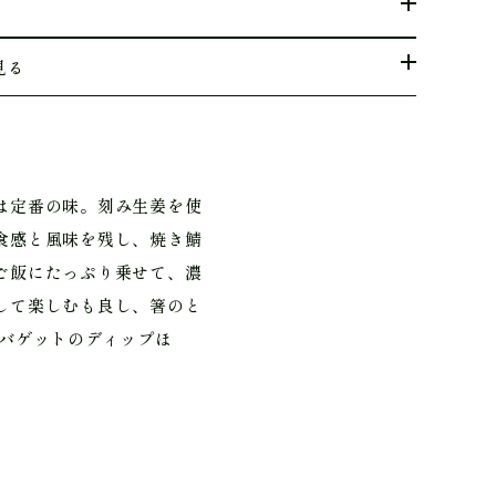
見る
は定番の味。刻み生姜を使
食感と風味を残し、焼き鯖
ご飯にたっぷり乗せて、濃
して楽しむも良し、箸のと
やバゲットのディップほ