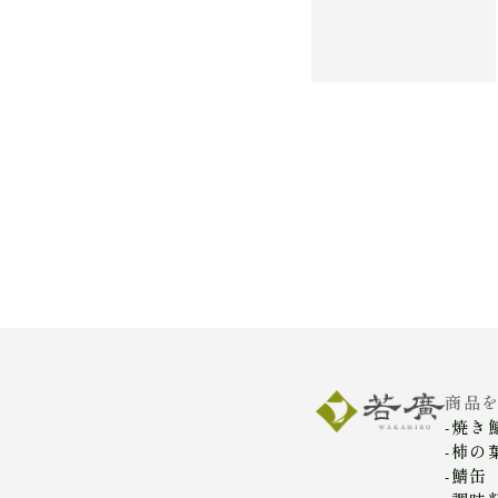
商品
焼き
柿の
鯖缶