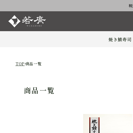
税
焼き鯖寿司
TOP
商品一覧