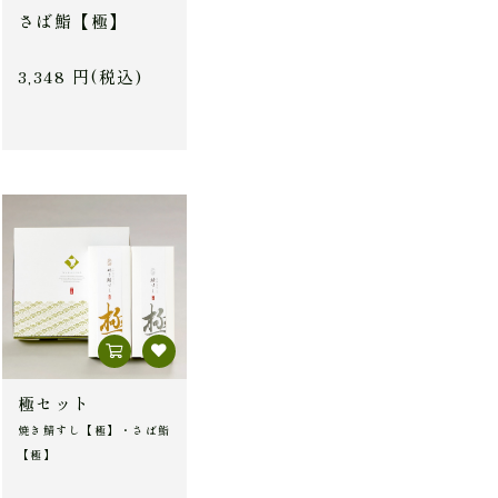
さば鮨【極】
3,348 円(税込)
極セット
焼き鯖すし【極】・さば鮨
【極】