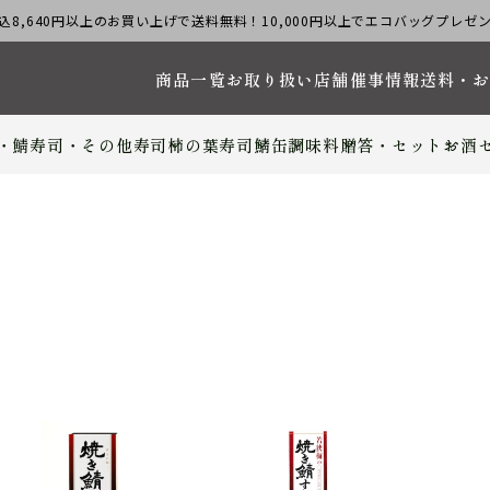
込8,640円以上のお買い上げで送料無料！10,000円以上でエコバッグプレゼ
商品一覧
お取り扱い店舗
催事情報
送料・
・鯖寿司・その他寿司
柿の葉寿司
鯖缶
調味料
贈答・セット
お酒