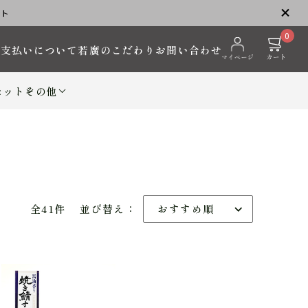
ント
0
お支払いについて
若廣のこだわり
お問い合わせ
セット
その他
全41件
並び替え：