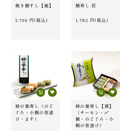
焼き鯖すし【極】
鯖寿し 匠
2,700 円(税込)
1,782 円(税込)
柿の葉寿し（のど
柿の葉寿し【撰】
ぐろ・小鯛の笹漬
（サーモン・〆
け・ます）
鯖・のどぐろ・小
鯛の笹漬け）