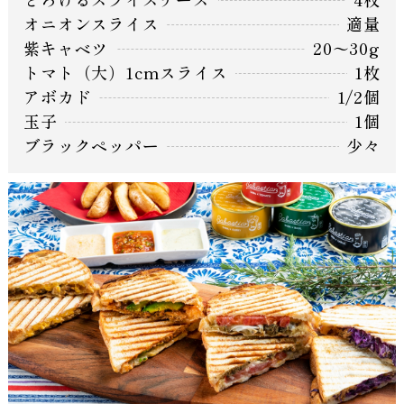
オニオンスライス
適量
紫キャベツ
20〜30g
トマト（大）1cmスライス
1枚
アボカド
1/2個
玉子
1個
ブラックペッパー
少々